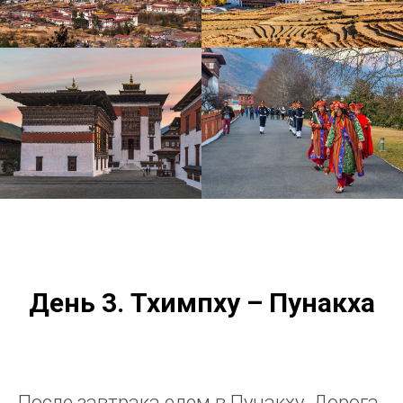
День 3.
Тхимпху – Пунакха
После завтрака едем в Пунакху. Дорога